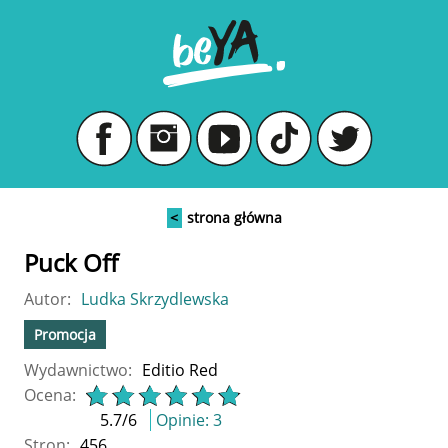
<
strona główna
Puck Off
Autor:
Ludka Skrzydlewska
Promocja
Wydawnictwo:
Editio Red
Ocena:
5.7
/
6
Opinie:
3
Stron:
456