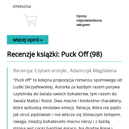
smieszna
Opinia
niepotwierdzona
zakupem
więcej opinii »
Recenzje
książki
: Puck Off (98)
Recenzja: Czytam erotyki , Adamczyk Magdalena
"Puck off" to kolejna propozycja romansu sportowego od
Ludki Skrzydlewskiej. Autorka za każdym razem porywa
czytelnika do świata swoich bohaterów, tym razem do
świata Matta i Rosie. Dwa mocne i konkretne charaktery,
które wzbudzą mnóstwo emocji. Relacja, która nie pędzi
jak struś pędziwiatr i nie wlecze się ślimaczym tempem.
Uwaga, między bohaterami mocno iskrzy i z każdą
stroną jest coraz bardziej gorąco. Na drodze Rosie i