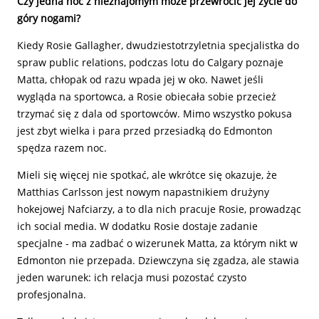
Czy jedna noc z nieznajomym może przewrócić jej życie do
góry nogami?
Kiedy Rosie Gallagher, dwudziestotrzyletnia specjalistka do
spraw public relations, podczas lotu do Calgary poznaje
Matta, chłopak od razu wpada jej w oko. Nawet jeśli
wygląda na sportowca, a Rosie obiecała sobie przecież
trzymać się z dala od sportowców. Mimo wszystko pokusa
jest zbyt wielka i para przed przesiadką do Edmonton
spędza razem noc.
Mieli się więcej nie spotkać, ale wkrótce się okazuje, że
Matthias Carlsson jest nowym napastnikiem drużyny
hokejowej Nafciarzy, a to dla nich pracuje Rosie, prowadząc
ich social media. W dodatku Rosie dostaje zadanie
specjalne - ma zadbać o wizerunek Matta, za którym nikt w
Edmonton nie przepada. Dziewczyna się zgadza, ale stawia
jeden warunek: ich relacja musi pozostać czysto
profesjonalna.