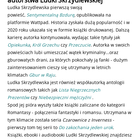
autorstwa Ludki Skrzydlewskiej
Ludka Skrzydlewska pierwszą swoją
powieść,
Sentymentalną Bzdurę
,
opublikowała na
platformie Wattpad. Historia zyskała dużą popularność i w
2020 roku ukazała się w formie książki drukowanej. Dalszą
karierę autorka kontynuowała, wydając takie tytuły jak
Opiekunka
,
Król Grzechu
czy
Przeczucie
.
Autorka w swoich
powieściach lubi umieszczać wątek kryminalny...oraz
gburowatych drani, za których pokochały ją fanki - dużym
zainteresowaniem cieszy się utrzymany w letnich
klimatach
Gbur w Raju
.
Ludka Skrzydlewska jest również współautorką antologii
romansowych takich jak
Lista Niegrzecznych
Prezentów
czy
Niebezpieczni mężczyźni
.
Spod jej pióra wyszły także książki zaliczane do kategorii
Romantasy - połączenia fantastyki i romansu. Utrzymana w
tym klimacie została seria
Czarownice z Inverness
-
pierwszy tom tej serii to
Do zakochania jeden urok
.
Książki, ebooki i audiobooki Ludki Skrzydlewskiej znajdziesz