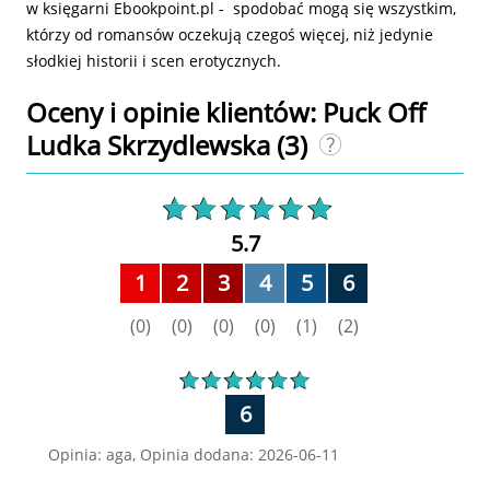
w księgarni Ebookpoint.pl - spodobać mogą się wszystkim,
którzy od romansów oczekują czegoś więcej, niż jedynie
słodkiej historii i scen erotycznych.
Oceny i opinie klientów: Puck Off
Ludka Skrzydlewska
(3)
5.7
1
2
3
4
5
6
(0)
(0)
(0)
(0)
(1)
(2)
6
Opinia: aga, Opinia dodana: 2026-06-11