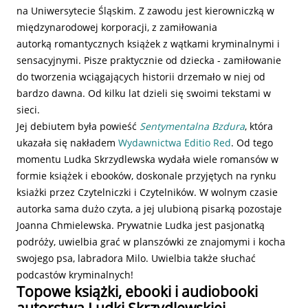
na Uniwersytecie Śląskim. Z zawodu jest kierowniczką w
międzynarodowej korporacji, z zamiłowania
autorką romantycznych książek z wątkami kryminalnymi i
sensacyjnymi. Pisze praktycznie od dziecka - zamiłowanie
do tworzenia wciągających historii drzemało w niej od
bardzo dawna. Od kilku lat dzieli się swoimi tekstami w
sieci.
Jej debiutem była powieść
Sentymentalna Bzdura
, która
ukazała się nakładem
Wydawnictwa Editio Red
. Od tego
momentu Ludka Skrzydlewska wydała wiele romansów w
formie książek i ebooków, doskonale przyjętych na rynku
ksiażki przez Czytelniczki i Czytelników. W wolnym czasie
autorka sama dużo czyta, a jej ulubioną pisarką pozostaje
Joanna Chmielewska. Prywatnie Ludka jest pasjonatką
podróży, uwielbia grać w planszówki ze znajomymi i kocha
swojego psa, labradora Milo. Uwielbia także słuchać
podcastów kryminalnych!
Topowe książki, ebooki i audiobooki