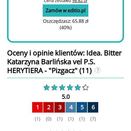
Cena zestawu
98.82 zł
Zamów w editio.pl
Oszczędzasz:
65.88 zł
⟨40%⟩
Oceny i opinie klientów: Idea. Bitter
Katarzyna Barlińska vel P.S.
HERYTIERA - "Pizgacz"
(11)
5.0
1
2
3
4
5
6
(1)
(0)
(1)
(1)
(1)
(7)