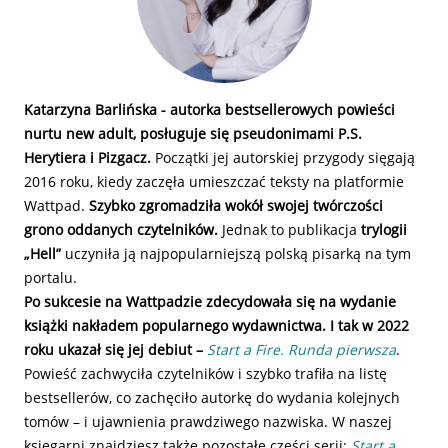
Katarzyna Barlińska - autorka bestsellerowych powieści
nurtu new adult, posługuje się pseudonimami P.S.
Herytiera i Pizgacz.
Początki jej autorskiej przygody sięgają
2016 roku, kiedy zaczęła umieszczać teksty na platformie
Wattpad.
Szybko zgromadziła wokół swojej twórczości
grono oddanych czytelników.
Jednak to publikacja
trylogii
„Hell”
uczyniła ją najpopularniejszą polską pisarką na tym
portalu.
Po sukcesie na Wattpadzie zdecydowała się na wydanie
książki nakładem popularnego wydawnictwa.
I tak w 2022
roku ukazał się jej debiut –
Start a Fire. Runda pierwsza
.
Powieść zachwyciła czytelników i szybko trafiła na listę
bestsellerów, co zachęciło autorkę do wydania kolejnych
tomów – i ujawnienia prawdziwego nazwiska. W naszej
księgarni znajdziesz także pozostałe części serii:
Start a