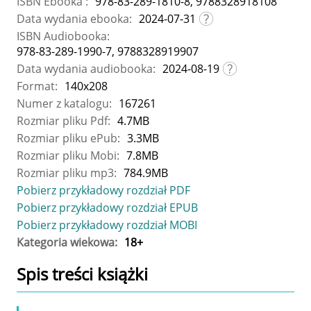
ISBN Ebooka :
978-83-289-1810-8, 9788328918108
Data wydania ebooka:
2024-07-31
ISBN Audiobooka:
978-83-289-1990-7, 9788328919907
Data wydania audiobooka:
2024-08-19
Format:
140x208
Numer z katalogu:
167261
Rozmiar pliku Pdf:
4.7MB
Rozmiar pliku ePub:
3.3MB
Rozmiar pliku Mobi:
7.8MB
Rozmiar pliku mp3:
784.9MB
Pobierz przykładowy rozdział PDF
Pobierz przykładowy rozdział EPUB
Pobierz przykładowy rozdział MOBI
Kategoria wiekowa:
18+
Spis treści
książki