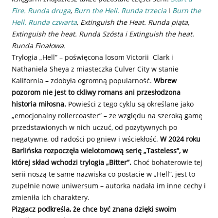
Fire.
Runda druga
,
Burn the Hell. Runda trzecia
i
Burn the
Hell. Runda czwarta
,
Extinguish the Heat. Runda piąta,
Extinguish the heat.
Runda Szósta i Extinguish the heat.
Runda Finałowa.
Trylogia „Hell” – poświęcona losom Victorii Clark i
Nathaniela Sheya z miasteczka Culver City w stanie
Kalifornia – zdobyła ogromną popularność.
Wbrew
pozorom nie jest to ckliwy romans ani przesłodzona
historia miłosna.
Powieści z tego cyklu są określane jako
„emocjonalny rollercoaster” – ze względu na szeroką gamę
przedstawionych w nich uczuć, od pozytywnych po
negatywne, od radości po gniew i wściekłość.
W 2024 roku
Barlińska rozpoczęła wielotomową serię „Tasteless”, w
której skład wchodzi trylogia „Bitter”.
Choć bohaterowie tej
serii noszą te same nazwiska co postacie w „Hell”, jest to
zupełnie nowe uniwersum – autorka nadała im inne cechy i
zmieniła ich charaktery.
Pizgacz podkreśla, że chce być znana dzięki swoim