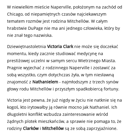
W niewielkim mieście Naperville, położonym na zachód od
Chicago, od niepamiętnych czasów najciekawszym
tematem rozmów jest rodzina Mitchellów. W całym
hrabstwie DuPage nie ma ani jednego człowieka, który by
nie znał tego nazwiska.
Dziewiętnastoletnia
Victoria Clark
nie może się doczekać
momentu, kiedy zacznie studiować medycynę na
prestiżowej uczelni w samym sercu Wietrznego Miasta.
Pragnie wyjechać z rodzinnego Naperville i zostawić za
sobą wszystko, czym dotychczas żyła, w tym niesławną
znajomość z
Nathanielem
- najmłodszym z trzech synów
głowy rodu Mitchellów i przyszłym spadkobiercą fortuny.
Victoria jest pewna, że już nigdy w życiu nie natknie się na
kogoś, kto irytowałby ją równie mocno jak Nathaniel. Ich
długoletni konflikt wzbudza zainteresowanie wśród
żądnych plotek mieszkańców, a sprawie nie pomaga to, że
rodziny
Clarków
i
Mitchellów
są ze sobą zaprzyjaźnione.