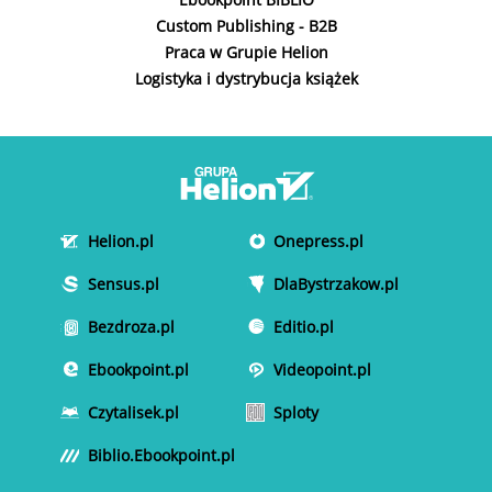
Custom Publishing - B2B
Praca w Grupie Helion
Logistyka i dystrybucja książek
Helion.pl
Onepress.pl
Sensus.pl
DlaBystrzakow.pl
Bezdroza.pl
Editio.pl
Ebookpoint.pl
Videopoint.pl
Czytalisek.pl
Sploty
Biblio.Ebookpoint.pl