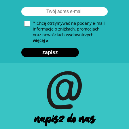
Krok 12. DESKA RATUNKU
Krok 13. ZŁOTA RYBKA
Krok 14. WCIĄGAJĄCA TELENOWELA
Krok 15. PEWIEN PROBLEM
*
Chcę otrzymywać na podany e-mail
Krok 16. ŚWIĘTY GRAAL
informacje o zniżkach, promocjach
oraz nowościach wydawniczych.
PLAYLISTA
więcej »
zapisz
napisz do nas