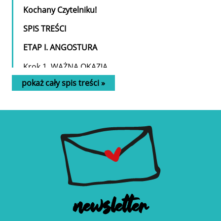
Kochany Czytelniku!
SPIS TREŚCI
ETAP I. ANGOSTURA
Krok 1. WAŻNA OKAZJA
Krok 2. WALC ŚMIERCI
pokaż cały spis treści »
Krok 3. POWIEW ŚWIEŻOŚCI
Krok 4. MAGICZNY PLAN
Krok 5. SIEDEMNAŚCIE MINUT
Krok 6. MARSZ WSTYDU
Krok 7. ZABAWNE POŁOŻENIE
Krok 8. DROBNA POMOC
ETAP II. UNDERBERG
Krok 9. OSOBISTE PYTANIA
Krok 10. ODPOWIEDNI MOMENT
newsletter
Krok 11. STRATEGICZNE ZNACZENIE