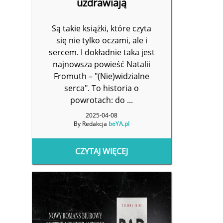
uzdrawiają
Są takie książki, które czyta
się nie tylko oczami, ale i
sercem. I dokładnie taka jest
najnowsza powieść Natalii
Fromuth – "(Nie)widzialne
serca". To historia o
powrotach: do ...
2025-04-08
By Redakcja
beYA.pl
CZYTAJ WIĘCEJ