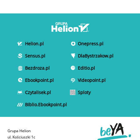
Helion.pl
Onepress.pl
Sensus.pl
DlaBystrzakow.pl
Bezdroza.pl
Editio.pl
Ebookpoint.pl
Videopoint.pl
Czytalisek.pl
Sploty
Biblio.Ebookpoint.pl
Grupa Helion
ul. Kościuszki 1c