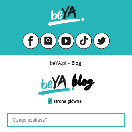
beYA.pl
»
Blog
blog
<
strona główna