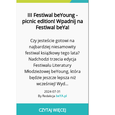
III Festiwal beYoung -
picnic edition! Wpadnij na
Festiwal beYa!
Czy jesteście gotowi na
najbardziej niesamowity
festiwal książkowy tego lata?
Nadchodzi trzecia edycja
Festiwalu Literatury
Młodzieżowej beYoung, która
będzie jeszcze lepsza niż
wcześniej! Wyd...
2024-07-31
By Redakcja
beYA.pl
CZYTAJ WIĘCEJ