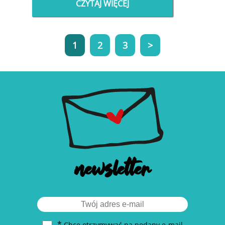
CZYTAJ WIĘCEJ
1
2
3
>
newsletter
*
Chcę otrzymywać na podany e-mail