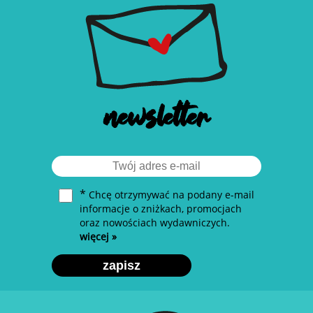
31,59 zł
29,94 zł
79,00 zł
49,90 zł
newsletter
*
Chcę otrzymywać na podany e-mail
informacje o zniżkach, promocjach
oraz nowościach wydawniczych.
więcej »
Rozkwit. Faza 2.
Beyond Possible.
Bitter
Wiara w siebie góry
przenosi
zapisz
Katarzyna Barlińska vel
Nimsdai Purja