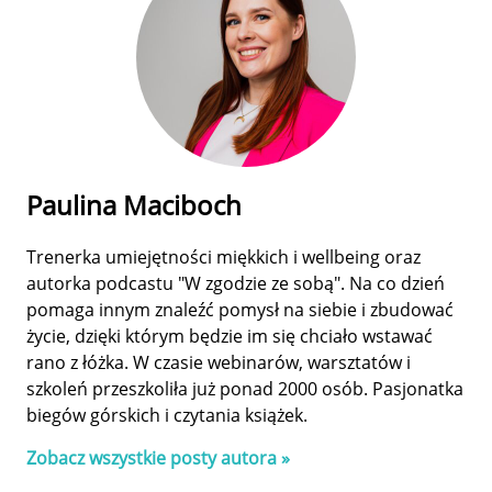
Extinguish the Heat.
Burn the Hell.
Runda piąta.
Runda czwarta.
Wydanie premium
Wydanie premium
Katarzyna Barlińska vel
Katarzyna Barlińska vel
P.S. HERYTIERA -
P.S. HERYTIERA -
"Pizgacz"
"Pizgacz"
(druk)
(druk)
(30.94 zł najniższa cena z 30 dni)
(30.94 zł najniższa cena z 30 dni)
Paulina Maciboch
31,59 zł
31,59 zł
Trenerka umiejętności miękkich i wellbeing oraz
79,00 zł
79,00 zł
autorka podcastu "W zgodzie ze sobą". Na co dzień
pomaga innym znaleźć pomysł na siebie i zbudować
życie, dzięki którym będzie im się chciało wstawać
rano z łóżka. W czasie webinarów, warsztatów i
szkoleń przeszkoliła już ponad 2000 osób. Pasjonatka
biegów górskich i czytania książek.
Zobacz wszystkie posty autora »