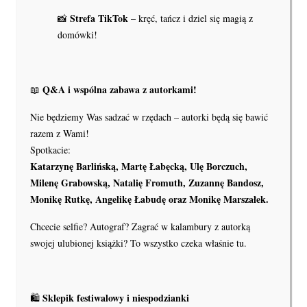
Strefa TikTok
📸
– kręć, tańcz i dziel się magią z
domówki!
Q&A i wspólna zabawa z autorkami!
📖
Nie będziemy Was sadzać w rzędach – autorki będą się bawić
razem z Wami!
Spotkacie:
Katarzynę Barlińską, Martę Łabęcką, Ulę Borczuch,
Milenę Grabowską, Natalię Fromuth, Zuzannę Bandosz,
Monikę Rutkę, Angelikę Łabudę oraz Monikę Marszałek.
Chcecie selfie? Autograf? Zagrać w kalambury z autorką
swojej ulubionej książki? To wszystko czeka właśnie tu.
Sklepik festiwalowy i niespodzianki
🛍️