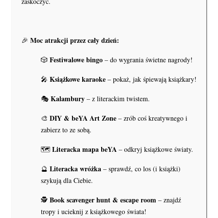
zaskoczyć.
Moc atrakcji przez cały dzień:
🎉
Festiwalowe bingo
🎲
– do wygrania świetne nagrody!
Książkowe karaoke
🎤
– pokaż, jak śpiewają książkary!
Kalambury
🎭
– z literackim twistem.
DIY & beYA Art Zone
🎨
– zrób coś kreatywnego i
zabierz to ze sobą.
Literacka mapa beYA
🗺️
– odkryj książkowe światy.
Literacka wróżka
🔮
– sprawdź, co los (i książki)
szykują dla Ciebie.
Book scavenger hunt & escape room
🕵️
– znajdź
tropy i ucieknij z książkowego świata!