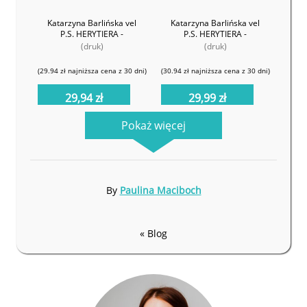
Katarzyna Barlińska vel
Katarzyna Barlińska vel
P.S. HERYTIERA -
P.S. HERYTIERA -
"Pizgacz"
"Pizgacz"
(druk)
(druk)
(29.94 zł najniższa cena z 30 dni)
(30.94 zł najniższa cena z 30 dni)
29,94 zł
29,99 zł
49,90 zł
79,00 zł
Pokaż więcej
By
Paulina Maciboch
« Blog