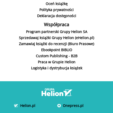
Oceń książkę
Polityka prywatności
Katarzyna Barlińska vel
Katarzyna Barlińska vel
Deklaracja dostępności
P.S. HERYTIERA -
P.S. HERYTIERA -
"Pizgacz"
"Pizgacz"
(druk)
(druk)
Współpraca
Program partnerski Grupy Helion SA
(29.94 zł najniższa cena z 30 dni)
(29.94 zł najniższa cena z 30 dni)
Sprzedawaj książki Grupy Helion (eHelion.pl)
29,94 zł
29,94 zł
Zamawiaj książki do recenzji (Biuro Prasowe)
49,90 zł
Ebookpoint BIBLIO
49,90 zł
Custom Publishing - B2B
Praca w Grupie Helion
Logistyka i dystrybucja książek
Helion.pl
Onepress.pl