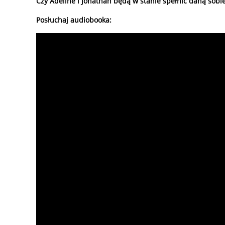
Czy Adeline i Jonathan będą w stanie spełnić daną sobie
Posłuchaj audiobooka: