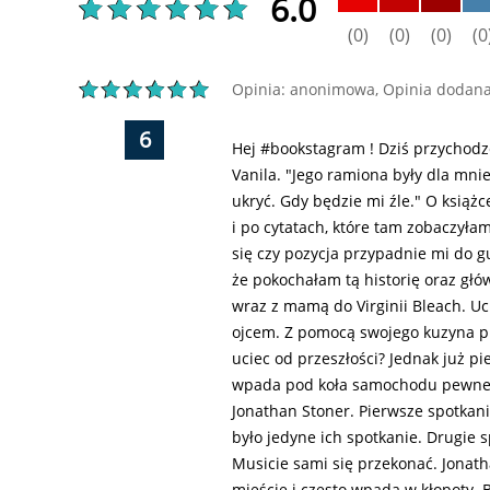
6.0
(0)
(0)
(0)
(0
Opinia: anonimowa, Opinia dodana
6
Hej #bookstagram ! Dziś przychodz
Vanila. "Jego ramiona były dla mni
ukryć. Gdy będzie mi źle." O książ
i po cytatach, które tam zobaczył
się czy pozycja przypadnie mi do g
że pokochałam tą historię oraz gł
wraz z mamą do Virginii Bleach. U
ojcem. Z pomocą swojego kuzyna pr
uciec od przeszłości? Jednak już 
wpada pod koła samochodu pewnego 
Jonathan Stoner. Pierwsze spotkani
było jedyne ich spotkanie. Drugie s
Musicie sami się przekonać. Jonath
mieście i często wpada w kłopoty.