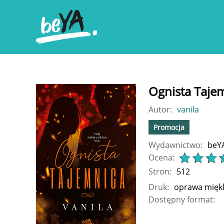
Ognista Taje
Autor:
vanila
Promocja
Wydawnictwo:
beY
Ocena:
Stron:
512
Druk:
oprawa mięk
Dostępny format: