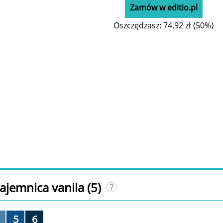
Zamów w editio.pl
Oszczędzasz:
74.92 zł ⟨50%⟩
Tajemnica vanila
(5)
5
6