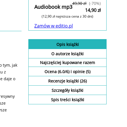
Zamów w editio.pl
49,90 zł
(-70%)
Audiobook mp3
14,90 zł
(12,90 zł najniższa cena z 30 dni)
Zamów w editio.pl
Opis
książki
O autorze
książki
Najczęściej kupowane razem
 tym, jak
Ocena (
6.0
/
6
) i opinie (5)
tu z
e daje o
Recenzje
książki
(26)
Szczegóły
książki
gresywny
Spis treści
książki
sze
wsze