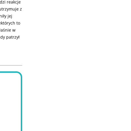
dzi reakcje
utrzymuje z
iły jej
ektórych to
łaśnie w
żdy patrzył