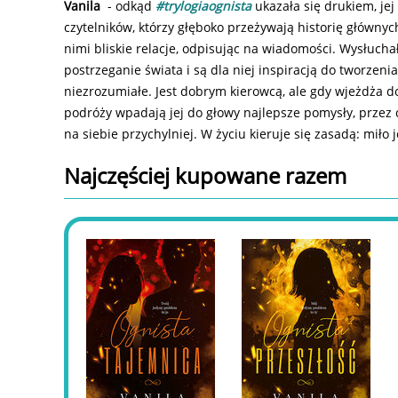
Vanila
- odkąd
#trylogiaognista
ukazała się drukiem, jej
czytelników, którzy głęboko przeżywają historię główny
nimi bliskie relacje, odpisując na wiadomości. Wysłuchała w
postrzeganie świata i są dla niej inspiracją do tworzen
niezrozumiałe. Jest dobrym kierowcą, ale gdy wjeżdża do
podróży wpadają jej do głowy najlepsze pomysły, przez co
na siebie przychylniej. W życiu kieruje się zasadą: miło
Najczęściej kupowane razem