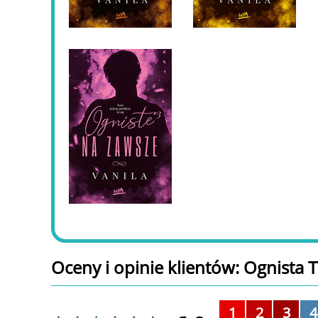
Oceny i opinie klientów: Ognista 
1
2
3
4