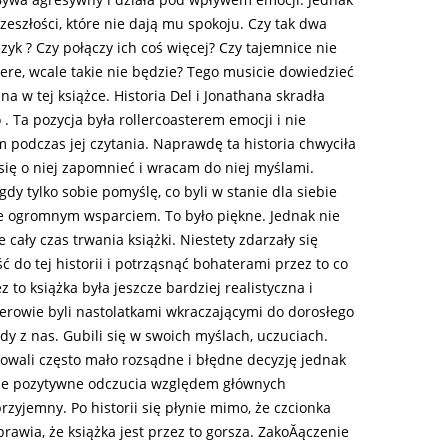
szłości, które nie dają mu spokoju. Czy tak dwa
yk ? Czy połączy ich coś więcej? Czy tajemnice nie
zere, wcale takie nie będzie? Tego musicie dowiedzieć
na w tej książce. Historia Del i Jonathana skradła
 . Ta pozycja była rollercoasterem emocji i nie
m podczas jej czytania. Naprawdę ta historia chwyciła
 się o niej zapomnieć i wracam do niej myślami.
y tylko sobie pomyślę, co byli w stanie dla siebie
bie ogromnym wsparciem. To było piękne. Jednak nie
 cały czas trwania książki. Niestety zdarzały się
do tej historii i potrząsnąć bohaterami przez to co
ez to książka była jeszcze bardziej realistyczna i
rowie byli nastolatkami wkraczającymi do dorosłego
ażdy z nas. Gubili się w swoich myślach, uczuciach.
owali często mało rozsądne i błędne decyzję jednak
oje pozytywne odczucia względem głównych
 przyjemny. Po historii się płynie mimo, że czcionka
prawia, że książka jest przez to gorsza. ZakoĂączenie