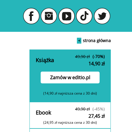
<
strona główna
49,90 zł
(-70%)
Książka
14,90 zł
Zamów w editio.pl
(14,90 zł najniższa cena z 30 dni)
49,90 zł
(-45%)
Ebook
27,45 zł
(24,95 zł najniższa cena z 30 dni)