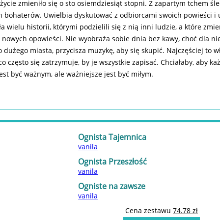
 życie zmieniło się o sto osiemdziesiąt stopni. Z zapartym tchem śle
ch bohaterów. Uwielbia dyskutować z odbiorcami swoich powieści i 
ielu historii, którymi podzielili się z nią inni ludzie, a które zmien
ia nowych opowieści. Nie wyobraża sobie dnia bez kawy, choć dla ni
 dużego miasta, przycisza muzykę, aby się skupić. Najczęściej to w
 często się zatrzymuje, by je wszystkie zapisać. Chciałaby, aby ka
 jest być ważnym, ale ważniejsze jest być miłym.
Ognista Tajemnica
vanila
Ognista Przeszłość
vanila
Ogniste na zawsze
vanila
Cena zestawu
74.78 zł