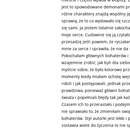
jest to spowodowane demonami prze
różne charaktery znajdą wspólny jęz
sprawią, że to co wydawało się szc
się sami. Ja jestem totalnie zakocha
moje serce. Cudownie się ją czytało
przesadzę jeśli powiem, że ryczała
mnie za serce i sprawiła, że nie da
Pokochałam głównych bohaterów i gd
wzajemnie zrobić, jak byli dla sie
myślcie sobie, że było kolorowo prze
momenty kiedy miałam ochotę wejść 
robili i jak postępowali. Jednak prz
prawdziwa, ponieważ główni bohate
świata i popełniali błędy tak jak k
Czasem ich to przerastało i podejm
nie sprawiało to, że zmieniłam sw
bohaterów. Styl autorki jest lekki i
zostawia wiele do życzenia to nie s