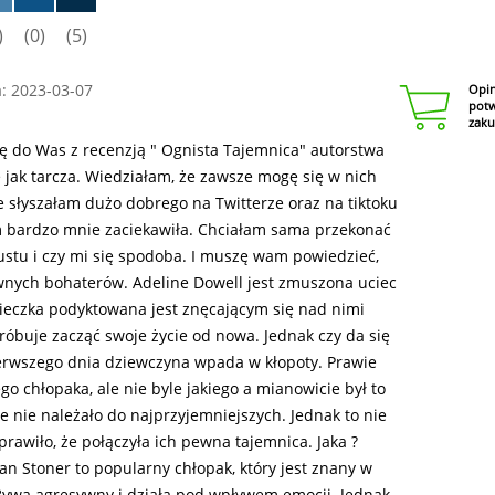
)
(0)
(5)
: 2023-03-07
Opin
potw
zak
ę do Was z recenzją " Ognista Tajemnica" autorstwa
e jak tarcza. Wiedziałam, że zawsze mogę się w nich
ce słyszałam dużo dobrego na Twitterze oraz na tiktoku
am bardzo mnie zaciekawiła. Chciałam sama przekonać
ustu i czy mi się spodoba. I muszę wam powiedzieć,
ównych bohaterów. Adeline Dowell jest zmuszona uciec
cieczka podyktowana jest znęcającym się nad nimi
óbuje zacząć swoje życie od nowa. Jednak czy da się
pierwszego dnia dziewczyna wpada w kłopoty. Prawie
chłopaka, ale nie byle jakiego a mianowicie był to
e nie należało do najprzyjemniejszych. Jednak to nie
prawiło, że połączyła ich pewna tajemnica. Jaka ?
an Stoner to popularny chłopak, który jest znany w
 Bywa agresywny i działa pod wpływem emocji. Jednak