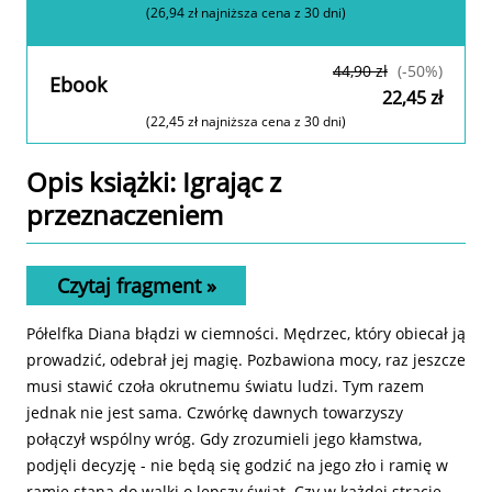
(26,94 zł najniższa cena z 30 dni)
44,90 zł
(-50%)
Ebook
22,45 zł
(22,45 zł najniższa cena z 30 dni)
Zamów w editio.pl
Opis
książki
: Igrając z
przeznaczeniem
Czytaj fragment »
Półelfka Diana błądzi w ciemności. Mędrzec, który obiecał ją
prowadzić, odebrał jej magię. Pozbawiona mocy, raz jeszcze
musi stawić czoła okrutnemu światu ludzi. Tym razem
jednak nie jest sama. Czwórkę dawnych towarzyszy
połączył wspólny wróg. Gdy zrozumieli jego kłamstwa,
podjęli decyzję - nie będą się godzić na jego zło i ramię w
ramię staną do walki o lepszy świat. Czy w każdej stracie