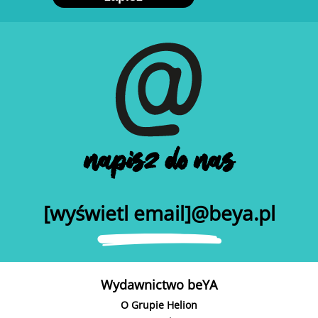
napisz do nas
[wyświetl email]@beya.pl
Wydawnictwo beYA
O Grupie Helion