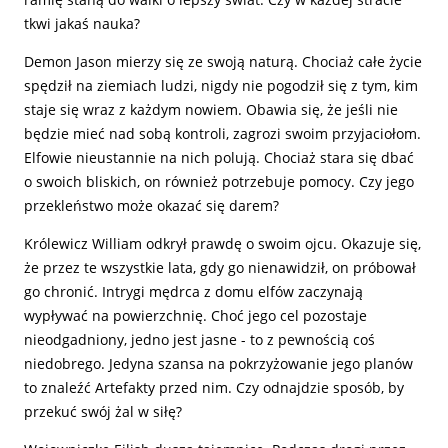
tkwi jakaś nauka?
Demon Jason mierzy się ze swoją naturą. Chociaż całe życie
spędził na ziemiach ludzi, nigdy nie pogodził się z tym, kim
staje się wraz z każdym nowiem. Obawia się, że jeśli nie
będzie mieć nad sobą kontroli, zagrozi swoim przyjaciołom.
Elfowie nieustannie na nich polują. Chociaż stara się dbać
o swoich bliskich, on również potrzebuje pomocy. Czy jego
przekleństwo może okazać się darem?
Królewicz William odkrył prawdę o swoim ojcu. Okazuje się,
że przez te wszystkie lata, gdy go nienawidził, on próbował
go chronić. Intrygi mędrca z domu elfów zaczynają
wypływać na powierzchnię. Choć jego cel pozostaje
nieodgadniony, jedno jest jasne - to z pewnością coś
niedobrego. Jedyna szansa na pokrzyżowanie jego planów
to znaleźć Artefakty przed nim. Czy odnajdzie sposób, by
przekuć swój żal w siłę?