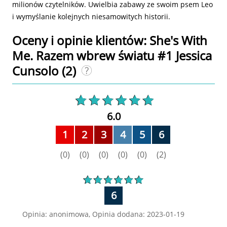
milionów czytelników. Uwielbia zabawy ze swoim psem Leo
i wymyślanie kolejnych niesamowitych historii.
Oceny i opinie klientów: She's With
Me. Razem wbrew światu #1 Jessica
Cunsolo
(2)
6.0
1
2
3
4
5
6
(0)
(0)
(0)
(0)
(0)
(2)
6
Opinia: anonimowa, Opinia dodana: 2023-01-19