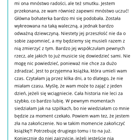
mi ona mnóstwo radości, ale też smutku. Jestem
przekonana, ze wam również zapewni mnóstwo uczuć!
Główna bohaterka bardzo mi się podobała. Została
wykreowana na taką waleczną, a jednak bardzo
odważną dziewczyną. Niestety jej przeszłość nie da o
sobie zapomnieć, a my będziemy się musieli razem z
nią zmierzyć z tym. Bardzo jej współczułam pewnych
rzecz, ale jakich to już musicie się dowiedzieć sami. Nie
mogę nic powiedzieć, ponieważ nie chce za dużo
zdradzać. Jest to przyjemna książka, która umieli wam
czas. Czytałam ją przez kilka dni, a to dlatego, że nie
miałam czasu. Myślę, że wam może to zająć z jeden
dzień, jeżeli się wciągniecie. Cała historia nie leci za
szybko, co bardzo lubię. W pewnym momentach
siedziałam jak na szpilkach, bo nie wiedziałam co mnie
będzie za moment czekało. Powiem wam tez, że jestem
zła na zakończenie. No w takim momencie zakończyć
książkę?! Potrzebuję drugiego tomu i to na już.
Koniecznie do niej zajrzyjcie, jeżeli jesteście nią