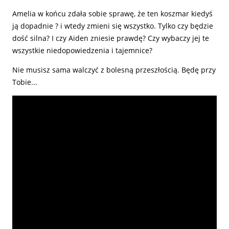
Amelia w końcu zdała sobie sprawę, że ten koszmar kiedyś
ją dopadnie ? i wtedy zmieni się wszystko. Tylko czy będzie
dość silna? I czy Aiden zniesie prawdę? Czy wybaczy jej te
wszystkie niedopowiedzenia i tajemnice?
Nie musisz sama walczyć z bolesną przeszłością. Będę przy
Tobie...