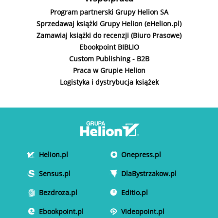
Program partnerski Grupy Helion SA
Sprzedawaj książki Grupy Helion (eHelion.pl)
Zamawiaj książki do recenzji (Biuro Prasowe)
Ebookpoint BIBLIO
Custom Publishing - B2B
Praca w Grupie Helion
Logistyka i dystrybucja książek
Helion.pl
Onepress.pl
Sensus.pl
DlaBystrzakow.pl
Bezdroza.pl
Editio.pl
Ebookpoint.pl
Videopoint.pl