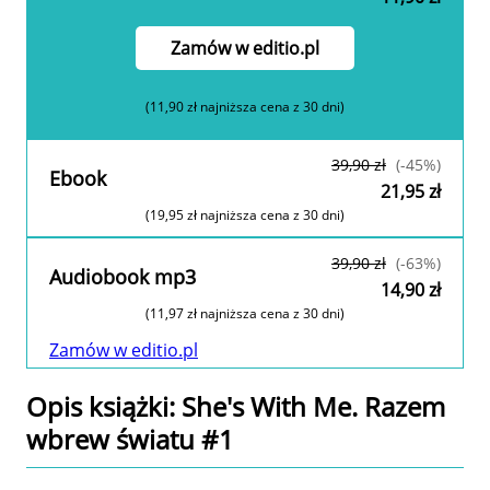
Zamów w editio.pl
(11,90 zł najniższa cena z 30 dni)
39,90 zł
(-45%)
Ebook
21,95 zł
(19,95 zł najniższa cena z 30 dni)
Zamów w editio.pl
39,90 zł
(-63%)
Audiobook mp3
14,90 zł
(11,97 zł najniższa cena z 30 dni)
Zamów w editio.pl
Opis
książki
: She's With Me. Razem
wbrew światu #1