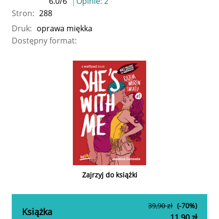
6.0
/
6
Opinie:
2
Stron:
288
Druk:
oprawa miękka
Dostępny format:
Zajrzyj do książki
39,90 zł
(-70%)
Książka
11,90 zł