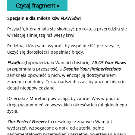
Czytaj fragment »
Specjalnie dla miłośników FLAWSów!
Przyjaźń, która miała się skończyć po roku, a przerodziła się
w relację silniejszą niż więzy krwi.
Rodzina, którą sami wybrali, by wspólnie iść przez życie,
uczyć się dorosłości i popełniać błędy.
Flaw(less)
opowiedziała Wam ich historię,
All Of Your Flaws
przypomniała przeszłość, a
Despite Your (im)perfections
zamknęła opowieść o nich, wieńcząc ją dotrzymaniem
złożonej obietnicy. Teraz nadszedł czas, by poznać historie
dotąd nieopowiedziane.
Dzieciaki z Moreton powracają, by zabrać Was w podróż
drogą wspomnień ze wszystkich okresów ich (nie)idealnego
życia.
Our Perfect Forever
to rozwinięcie znanych Wam już
wydarzeń, wzbogacone o notki od autorki, pełne
sentymentalnych przemyśleń i sekretów powstawania serii.