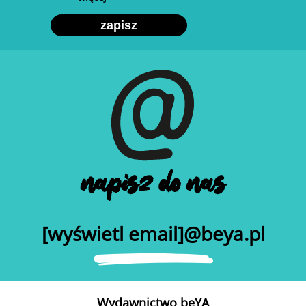
zapisz
napisz do nas
[wyświetl email]@beya.pl
Wydawnictwo beYA