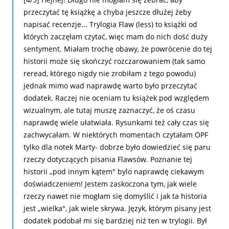
przeczytać tę książkę a chyba jeszcze dłużej żeby
napisać recenzje... Trylogia Flaw (less) to książki od
których zaczęłam czytać, więc mam do nich dość duży
sentyment. Miałam trochę obawy, że powrócenie do tej
historii może się skończyć rozczarowaniem (tak samo
reread, którego nigdy nie zrobiłam z tego powodu)
jednak mimo wad naprawdę warto było przeczytać
dodatek. Raczej nie oceniam tu książek pod względem
wizualnym, ale tutaj muszę zaznaczyć, że oś czasu
naprawdę wiele ułatwiała. Rysunkami też cały czas się
zachwycałam. W niektórych momentach czytałam OPF
tylko dla notek Marty- dobrze było dowiedzieć się paru
rzeczy dotyczących pisania Flawsów. Poznanie tej
historii „pod innym kątem" bylo naprawdę ciekawym
doświadczeniem! Jestem zaskoczona tym, jak wiele
rzeczy nawet nie mogłam się domyślić i jak ta historia
jest „wielka", jak wiele skrywa. Język, którym pisany jest
dodatek podobał mi się bardziej niż ten w trylogii. Był