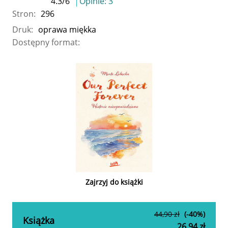
4.3
/
6
Opinie:
3
Stron:
296
Druk:
oprawa miękka
Dostępny format:
Zajrzyj do książki
44,90 zł
(-40%)
Książka
26,94 zł