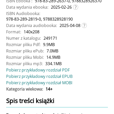
ISBN Ebooka :
978-83-289-2637-0, 9788328926370
Data wydania ebooka:
2025-02-26
ISBN Audiobooka:
978-83-289-2819-0, 9788328928190
Data wydania audiobooka:
2025-04-08
Format:
140x208
Numer z katalogu:
249171
Rozmiar pliku Pdf:
9.9MB
Rozmiar pliku ePub:
7.0MB
Rozmiar pliku Mobi:
14.9MB
Rozmiar pliku mp3:
334.1MB
Pobierz przykładowy rozdział PDF
Pobierz przykładowy rozdział EPUB
Pobierz przykładowy rozdział MOBI
Kategoria wiekowa:
14+
Spis treści
książki