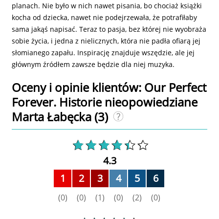
planach. Nie było w nich nawet pisania, bo chociaż książki
kocha od dziecka, nawet nie podejrzewała, że potrafiłaby
sama jakąś napisać. Teraz to pasja, bez której nie wyobraża
sobie życia, i jedna z nielicznych, która nie padła ofiarą jej
słomianego zapału. Inspirację znajduje wszędzie, ale jej
głównym źródłem zawsze będzie dla niej muzyka.
Oceny i opinie klientów: Our Perfect
Forever. Historie nieopowiedziane
Marta Łabęcka
(3)
4.3
1
2
3
4
5
6
(0)
(0)
(1)
(0)
(2)
(0)