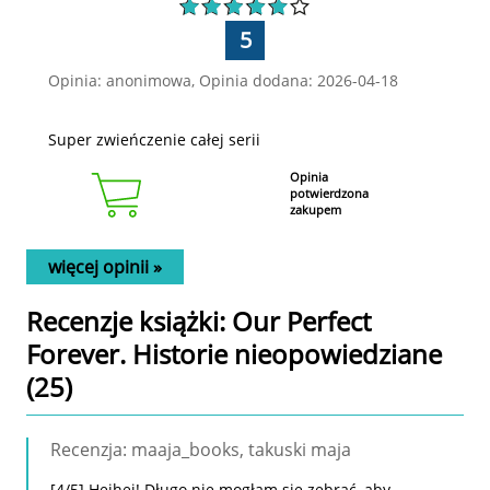
5
Opinia: anonimowa, Opinia dodana: 2026-04-18
Super zwieńczenie całej serii
Opinia
potwierdzona
zakupem
więcej opinii »
Recenzje
książki
: Our Perfect
Forever. Historie nieopowiedziane
(25)
Recenzja: maaja_books, takuski maja
[4/5] Hejhej! Długo nie mogłam się zebrać, aby