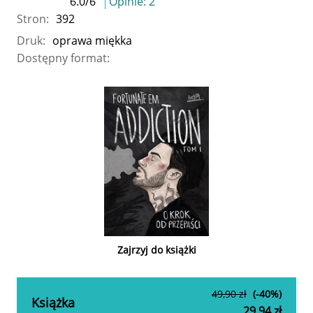
6.0
/
6
Opinie:
2
Stron:
392
Druk:
oprawa miękka
Dostępny format:
Zajrzyj do książki
49,90 zł
(-40%)
Książka
29,94 zł