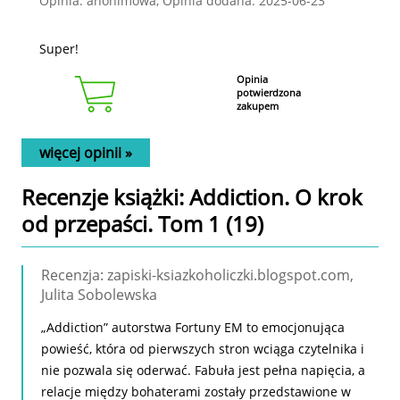
Opinia: anonimowa, Opinia dodana: 2025-06-23
Super!
Opinia
potwierdzona
zakupem
więcej opinii »
Recenzje
książki
: Addiction. O krok
od przepaści. Tom 1 (19)
Recenzja: zapiski-ksiazkoholiczki.blogspot.com,
Julita Sobolewska
„Addiction” autorstwa Fortuny EM to emocjonująca
powieść, która od pierwszych stron wciąga czytelnika i
nie pozwala się oderwać. Fabuła jest pełna napięcia, a
relacje między bohaterami zostały przedstawione w