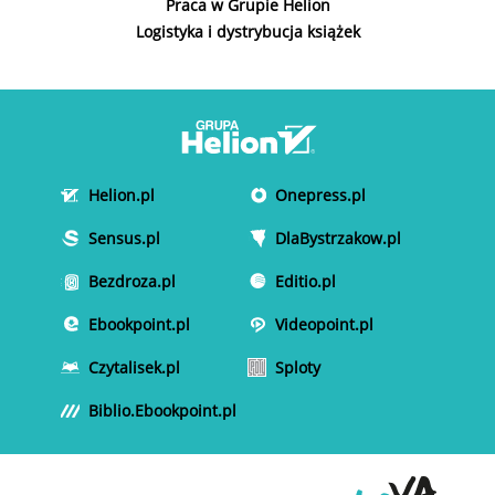
Praca w Grupie Helion
Logistyka i dystrybucja książek
Helion.pl
Onepress.pl
Sensus.pl
DlaBystrzakow.pl
Bezdroza.pl
Editio.pl
Ebookpoint.pl
Videopoint.pl
Czytalisek.pl
Sploty
Biblio.Ebookpoint.pl