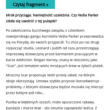
Czytaj fragment »
Mrok przyciąga. Namiętność uzależnia. Czy Vedia Parker
zdoła się uwolnić z tej pułapki?
Po zakończeniu burzliwego związku z członkiem
nowojorskiego gangu Auristella Vedia Parker przeprowadza
się na Florydę, do swoich przyjaciół. Tu chce po raz drugi
rozpocząć studia. Leonard i Judith od razu przestrzegają
imprezową dziewczynę przed barmanem pracującym w
barze Addiction. Reigan Varney, znany w otoczeniu jako
"Scar", jest tematem wielu mrożących krew w żyłach plotek.
Mroczny Scar proponuje Vedii prosty układ, na którym
oboje skorzystają. Umowa szybko przynosi konsekwencje -
problemy, z którymi dziewczyna będzie musiała się mierzyć
przez kolejne pół roku...
Pustka w błękitnych oczach, nisko opuszczone rękawy,
bandaże i morze krwi - oto smutne zapowiedzi końca. Z