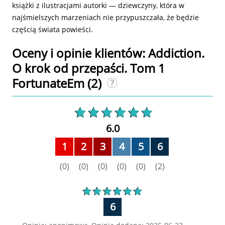
książki z ilustracjami autorki ― dziewczyny, która w
najśmielszych marzeniach nie przypuszczała, że będzie
częścią świata powieści.
Oceny i opinie klientów: Addiction.
O krok od przepaści. Tom 1
FortunateEm
(2)
6.0
1
2
3
4
5
6
(0)
(0)
(0)
(0)
(0)
(2)
6