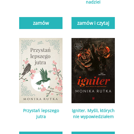
nadziei
zamów
zamów i czytaj
Przystań lepszego
Igniter. Myśli, których
jutra
nie wypowiedziałem