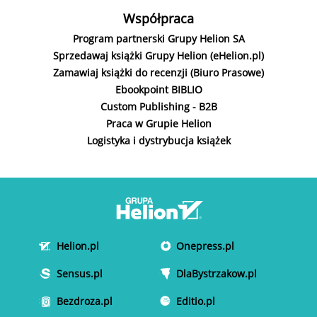
Współpraca
Program partnerski Grupy Helion SA
Sprzedawaj książki Grupy Helion (eHelion.pl)
Zamawiaj książki do recenzji (Biuro Prasowe)
Ebookpoint BIBLIO
Custom Publishing - B2B
Praca w Grupie Helion
Logistyka i dystrybucja książek
Helion.pl
Onepress.pl
Sensus.pl
DlaBystrzakow.pl
Bezdroza.pl
Editio.pl