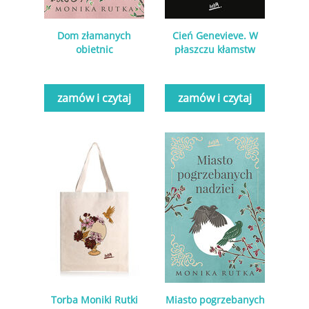
Dom złamanych
Cień Genevieve. W
obietnic
płaszczu kłamstw
zamów i czytaj
zamów i czytaj
Torba Moniki Rutki
Miasto pogrzebanych