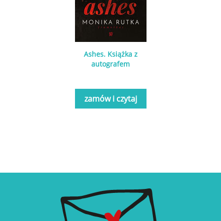
Ashes. Książka z
autografem
zamów i czytaj